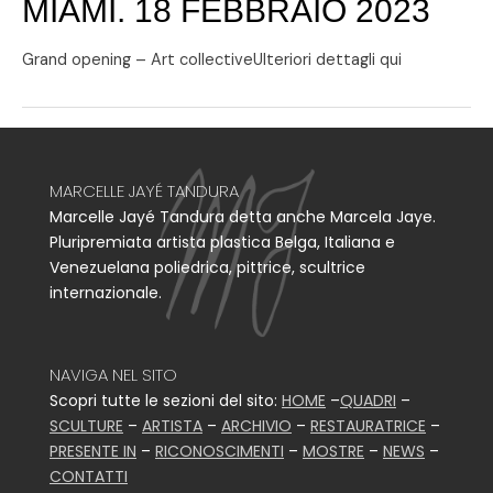
MIAMI. 18 FEBBRAIO 2023
Grand opening – Art collectiveUlteriori dettagli qui
MARCELLE JAYÉ TANDURA
Marcelle Jayé Tandura detta anche Marcela Jaye.
Pluripremiata artista plastica Belga, Italiana e
Venezuelana poliedrica, pittrice, scultrice
internazionale.
NAVIGA NEL SITO
Scopri tutte le sezioni del sito:
HOME
–
QUADRI
–
SCULTURE
–
ARTISTA
–
ARCHIVIO
–
RESTAURATRICE
–
PRESENTE IN
–
RICONOSCIMENTI
–
MOSTRE
–
NEWS
–
CONTATTI